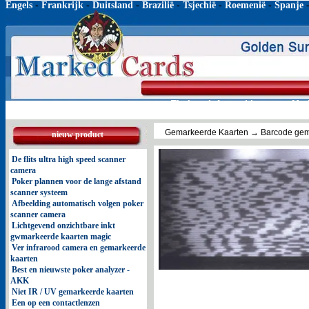
Engels
-
Frankrijk
-
Duitsland
-
Brazilië
-
Tsjechië
-
Roemenië
-
Spanje
Thuis
Infrarood lenzen
Mar
Gemarkeerde Kaarten
→ Barcode gem
nieuw product
De flits ultra high speed scanner
camera
Poker plannen voor de lange afstand
scanner systeem
Afbeelding automatisch volgen poker
scanner camera
Lichtgevend onzichtbare inkt
gwmarkeerde kaarten magic
Ver infrarood camera en gemarkeerde
kaarten
Best en nieuwste poker analyzer -
AKK
Niet IR / UV gemarkeerde kaarten
Een op een contactlenzen