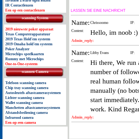
Invisible Zwarte ogen lenzen
IR Contactlenzen
Een op een contactlenzen
LASSEN SIE EINE NACHRICHT
scanning System
Name:
Chrissoomo
IP:
2019 nieuwste poker apparaat
Content:
Hello, im noob :)
Texas Computerapparatuur
2019 Texas Hold'em systeem
Admin_reply:
2019 Omaha hold'em systeem
Poker Analyzer
Name:
Libby Evans
IP:
Microchips speelkaarten
Rummy met Microchips
Content:
Hi there, We run 
One-to-One-systeem
number of followe
scannen Camera
real human follow
Telefoon scanning camera
Chip tray scanning camera
manually (no bots
Autosleutels aftastcamerasystemen
Lichter scanning camera
start immediately
Wallet scanning camera
work. Kind Regar
Manchetten aftastcamerasystemen
Afstandsbediening camera
Admin_reply:
Infrarood camera
Een-op-een-camera